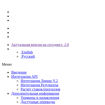
BetAPI.net
Актуальная версия на сегодня:
v. 2.0
English
Русский
Меню
Введение
Интеграция API
Интеграция Линии V.2
Интеграция Результаты
Расчет ставок/прогнозов
Дополнительная информация
Термины и разъяснения
Доступные переводы