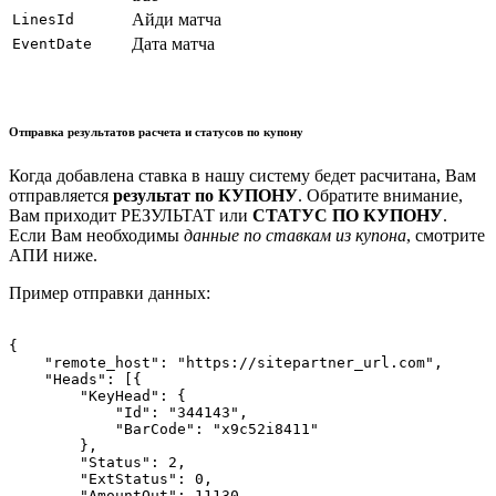
Айди матча
LinesId
Дата матча
EventDate
Отправка результатов расчета и статусов по купону
Когда добавлена ставка в нашу систему бедет расчитана, Вам
отправляется
результат по КУПОНУ
. Обратите внимание,
Вам приходит РЕЗУЛЬТАТ или
СТАТУС ПО КУПОНУ
.
Если Вам необходимы
данные по ставкам из купона
, смотрите
АПИ ниже.
Пример отправки данных:
{

    "remote_host": "https://sitepartner_url.com",

    "Heads": [{

        "KeyHead": {

            "Id": "344143",

            "BarCode": "x9c52i8411"

        },

        "Status": 2,

        "ExtStatus": 0,

        "AmountOut": 11130,
