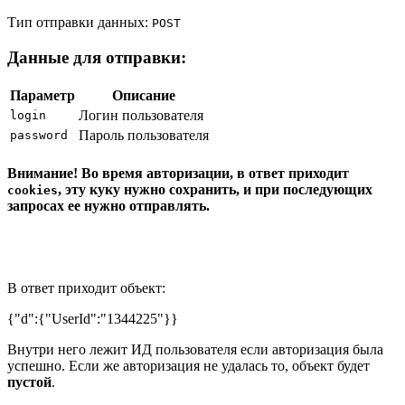
Тип отправки данных:
POST
Данные для отправки:
Параметр
Описание
Логин пользователя
login
Пароль пользователя
password
Внимание! Во время авторизации, в ответ приходит
, эту куку нужно сохранить, и при последующих
cookies
запросах ее нужно отправлять.
В ответ приходит объект:
{"d":{"UserId":"1344225"}}
Внутри него лежит ИД пользователя если авторизация была
успешно. Если же авторизация не удалась то, объект будет
пустой
.