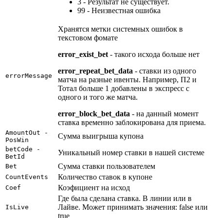
3 - Результат не существует.
99 - Неизвестная ошибка
Хранятся метки системных ошибок в
текстовом фомате
error_exist_bet
- такого исхода больше нет
error_repeat_bet_data
- ставки из одного
errorMessage
матча на разные ивенты. Например, П2 и
Тотал больше 1 добавлены в экспресс с
одного и того же матча.
error_block_bet_data
- на данный момент
ставка временно заблокирована для приема.
AmountOut -
Сумма выигрыша купона
PosWin
betCode -
Уникальный номер ставки в нашей системе
BetId
Сумма ставки пользователем
Bet
Количество ставок в купоне
CountEvents
Коэфициент на исход
Coef
Где была сделана ставка. В линии или в
Лайве. Может принимать значения: false или
IsLive
true