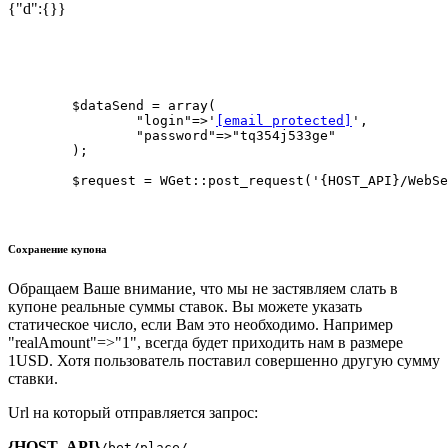
{"d":{}}
	$dataSend = array(

		"login"=>'
[email protected]
',

		"password"=>"tq354j533ge"

	);

	$request = WGet::post_request('{HOST_API}/WebServices/BCService.asmx/LogIn/',json_encode($dataSend));

Сохранение купона
Обращаем Ваше внимание, что мы не застявляем слать в
купоне реальные суммы ставок. Вы можете указать
статическое число, если Вам это необходимо. Например
"realAmount"=>"1", всегда будет приходить нам в размере
1USD. Хотя пользователь поставил совершенно другую сумму
ставки.
Url на который отправляется запрос:
{HOST_API}
/bet/place/