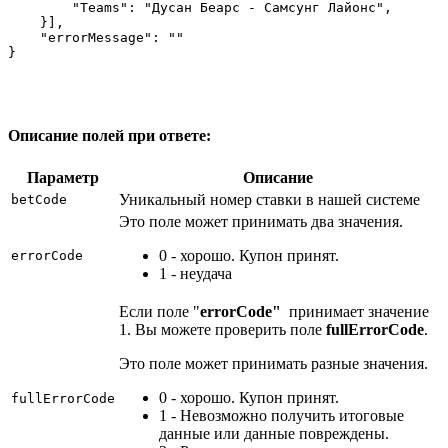
        "Teams": "Дусан Беарс - Самсунг Лайонс",

    }],	

    "errorMessage": ""

}

Описание полей при ответе:
Параметр
Описание
Уникальный номер ставки в нашей системе
betCode
Это поле может принимать два значения.
0 - хорошо. Купон принят.
errorCode
1 - неудача
Если поле "
errorCode"
принимает значение
1. Вы можете проверить поле
fullErrorCode
.
Это поле может принимать разные значения.
0 - хорошо. Купон принят.
fullErrorCode
1 - Невозможно получить итоговые
данные или данные повреждены.