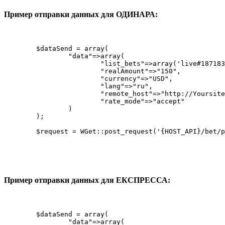
Пример отправки данных для
ОДИНАРА:
	$dataSend = array(

		"data"=>array(

			"list_bets"=>array('live#187183313|17|9|0.5#1.02'),

			"realAmount"=>"150",

			"currency"=>"USD",

			"lang"=>"ru",

			"remote_host"=>"http://Yoursite.name.com",

			"rate_mode"=>"accept"

		)

	);

	$request = WGet::post_request('{HOST_API}/bet/place/',json_encode($dataSend));

Пример отправки данных для
ЕКСПРЕССА
:
	$dataSend = array(

		"data"=>array(
